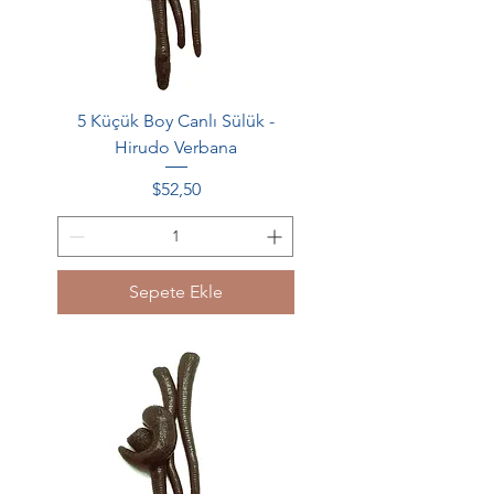
5 Küçük Boy Canlı Sülük -
Hirudo Verbana
Fiyat
$52,50
Sepete Ekle