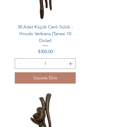
30 Adet Küçük Canlı Sülük -
Hirudo Verbana (Tanesi 10
Dolar)
Fiyat
$300,00
Sepete Ekle