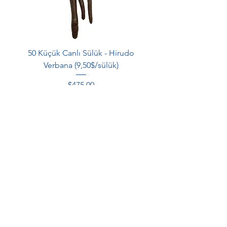
50 Küçük Canlı Sülük - Hirudo
Verbana (9,50$/sülük)
Fiyat
$475,00
Sepete Ekle