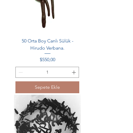
50 Orta Boy Canlı Sülük -
Hirudo Verbana.
Fiyat
$550,00
Sepete Ekle