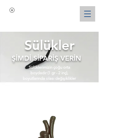
Sülükler
ŞİMDİ SİPARİŞ VERİN
Sülüklerimizin çoğu orta
boydadır (1 gr - 2 inç),
boyutlarında olası değişiklikler
olabilir.