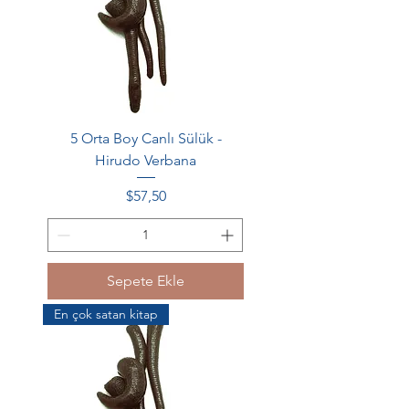
5 Orta Boy Canlı Sülük -
Hirudo Verbana
Fiyat
$57,50
Sepete Ekle
En çok satan kitap