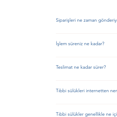
Siparişleri ne zaman gönderi
Pazartesi ile Çarşamba günleri aras
Perşembe, Cuma, Cumartesi veya Paz
İşlem süreniz ne kadar?
lütfen Kargo sayfamızı inceleyin.
Standart işlem süresi 1-2 iş günü
3 iş gününe kadar uzayabilir. Sor
Teslimat ne kadar sürer?
Tipik teslimat süresi, varış nokt
Tıbbi sülükleri internetten ner
Canlı tıbbi sülükleri BuyLeechOnli
eyaletinin tamamına gönderim yapı
Tıbbi sülükler genellikle ne içi
sayfamıza bakın. Canlı tıbbi sülü