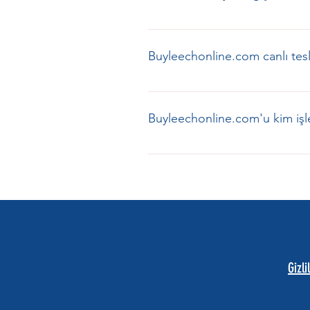
Canlı sülükler biyolojik örnek old
yapıldığı gün bizimle iletişime ge
Buyleechonline.com canlı tesl
bulunmak için, teslimat gününde öl
İade / Ölü Varış Politikamıza uygun 
Evet. Canlı teslimat garantimizin a
iletişime geçin.
Buyleechonline.com'u kim işl
buyleechonline.com , Kaliforniya 
işletilmektedir.
Gizli