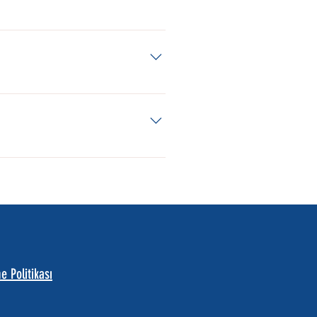
larak gelirse, lütfen teslimatın
bilir.İnceleme talebinde
r e-posta gönderin. Tüm talepler,
tikası sayfamızı inceleyin.
fotoğrafla birlikte bizimle
n Kazmor LLC tarafından
 Politikası