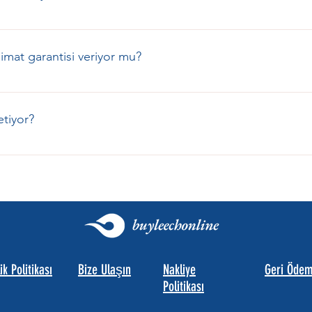
ukları için iade kabul etmiyoruz.Ancak, sülükler hasarlı veya ölü o
çin. Teslimatla ilgili doğrulanmış kayıplar için para iadesi yapıla
imat garantisi veriyor mu?
ü sülük(ler)in net kanıtlarını (örneğin fotoğraflarını) içeren bi
olarak işleme alınır.Ayrıntılı bilgi ve şartlar için lütfen İade Poli
rkasındayız. Siparişinizle ilgili bir sorun varsa, lütfen hemen bir 
etiyor?
merkezli, kadın girişimciye ait sertifikalı küçük bir işletme ola
lik Politikası
Bize Ulaşın
Nakliye
Geri Ödeme
Politikası