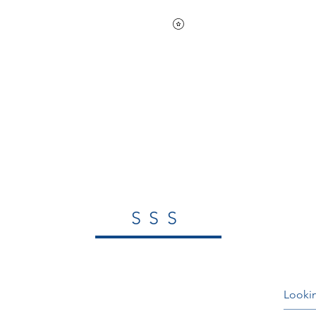
Puanları Görüntüle
darik
Sülük Bakım Rehberi
SSS
SSS